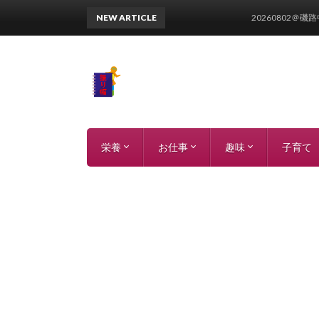
NEW ARTICLE
20260802＠磯路中央
栄養
お仕事
趣味
子育て
参加受付中イベント
カテゴリー分解
栄養データ
栄養語辞典
論文
過去イベント
ツール
エクセル
パワーポイント
ワード
読書ブログ
草野球ブログ
家庭菜園