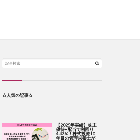
☆人気の記事☆
【2025年実績】株主
優待+配当で利回り
4.43%！株式投資10
年目の管理栄養士が