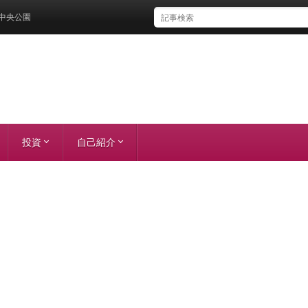
公園
投資
自己紹介
株主優待
株主総会
想い
実績