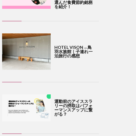
選んだ食費節約銘柄
を紹介！
HOTEL VISON→鳥
羽水族館｜子連れ一
泊旅行の感想
運動前のアイススラ
リーの摂取はパフォ
ーマンスアップに繋
がる？