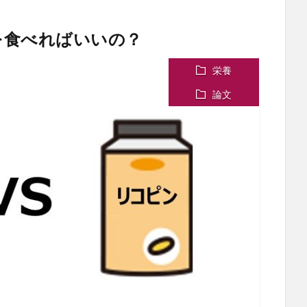
を食べればいいの？
栄養
論文