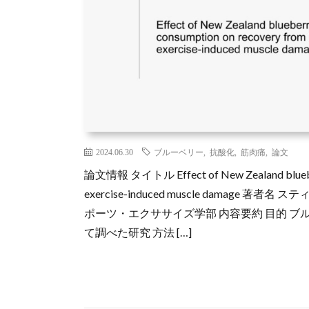
2024.06.30
ブルーベリー
,
抗酸化
,
筋肉痛
,
論文
論文情報 タイトル Effect of New Zealand blueberr
exercise-induced muscle damag
ポーツ・エクササイズ学部 内容要約 目的 
て調べた研究 方法 […]