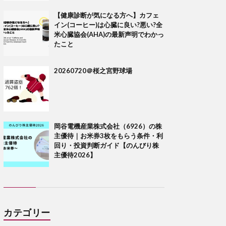
【健康診断が気になる方へ】カフェ
イン(コーヒー)は心臓に良い?悪い?全
米心臓協会(AHA)の最新声明でわかっ
たこと
20260720＠桜之宮野球場
岡谷電機産業株式会社（6926）の株
主優待｜お米券3枚をもらう条件・利
回り・投資判断ガイド【のんびり株
主優待2026】
カテゴリー