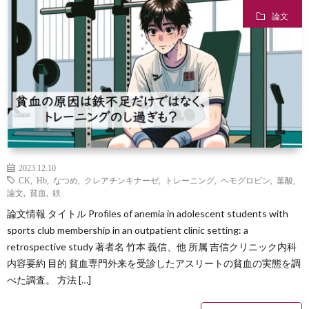
論文
味
子
2023.12.10
CK
,
Hb
,
なつめ
,
クレアチンキナーゼ
,
トレーニング
,
ヘモグロビン
,
葉酸
,
育
投
論文
,
貧血
,
鉄
論文情報 タイトル Profiles of anemia in adolescent students with
て
資
sports club membership in an outpatient clinic setting: a
retrospective study 著者名 竹本 義信、他 所属 吉信クリニック内科
内容要約 目的 貧血専門外来を受診したアスリートの貧血の実態を調
べた調査。 方法 […]
自