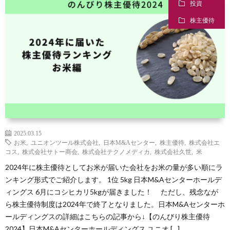
投資
株主優待
2025.03.15
お米
,
ユニオンツール株式会社
,
日本M&Aセンター
,
株主優待
,
株式会社エ
コス
,
株式会社サトー商会
,
株式会社テクノメディカ
,
株式会社久世
,
米
2024年に株主優待としてお米が届いた会社をお米の量が多い順にラ
ンキング形式でご紹介します。 1位 5kg 日本M&Aセンターホールデ
ィングス 6月にコシヒカリ5kgが届きました！ ただし、残念なが
ら株主優待制度は2024年で終了となりました。日本M&Aセンターホ
ールディングスの詳細はこちらの記事から↓【のんびり株主優待
2024】日本M&Aセンターホールディングス ユニオ […]