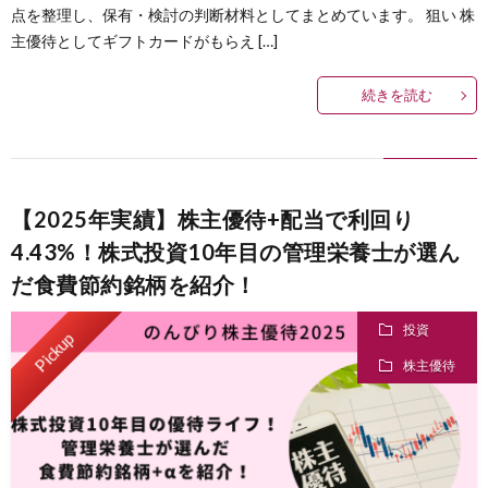
点を整理し、保有・検討の判断材料としてまとめています。 狙い 株
己
主優待としてギフトカードがもらえ […]
続きを読む
紹
介
【2025年実績】株主優待+配当で利回り
4.43%！株式投資10年目の管理栄養士が選ん
だ食費節約銘柄を紹介！
投資
Pickup
株主優待