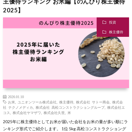
主優待ランキング お米編【のんびり株主優待
2025】
投資
株主優待
2026.01.10
お米
,
ユニオンツール株式会社
,
株主優待
,
株式会社 サトー商会
,
株式会
社 テクノメディカ
,
株式会社 高松コンストラクショングループ
,
株式会社エ
コス
,
株式会社ヤマザワ
,
株式会社久世
,
米
2025年に株主優待としてお米が届いた会社をお米の量が多い順にラ
ンキング形式でご紹介します。 1位 5kg 高松コンストラクショング