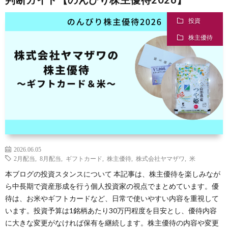
投資
味
株主優待
子
育
投
2026.06.05
2月配当
,
8月配当
,
ギフトカード
,
株主優待
,
株式会社ヤマザワ
,
米
て
資
本ブログの投資スタンスについて 本記事は、株主優待を楽しみなが
ら中長期で資産形成を行う個人投資家の視点でまとめています。優
待は、お米やギフトカードなど、日常で使いやすい内容を重視して
います。投資予算は1銘柄あたり30万円程度を目安とし、優待内容
自
に大きな変更がなければ保有を継続します。株主優待の内容や変更