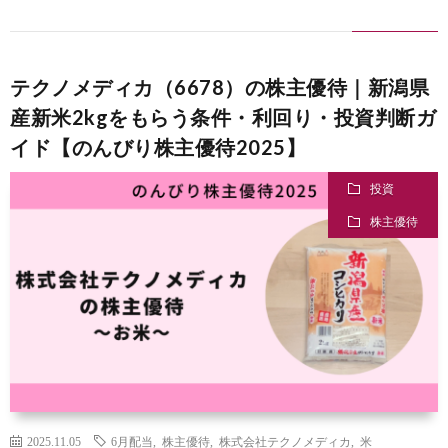
テクノメディカ（6678）の株主優待｜新潟県
産新米2kgをもらう条件・利回り・投資判断ガ
イド【のんびり株主優待2025】
投資
株主優待
2025.11.05
6月配当
,
株主優待
,
株式会社テクノメディカ
,
米