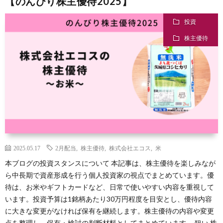
【のんびり株主優待2025】
投資
株主優待
2025.05.17
2月配当
,
株主優待
,
株式会社エコス
,
米
本ブログの投資スタンスについて 本記事は、株主優待を楽しみなが
ら中長期で資産形成を行う個人投資家の視点でまとめています。優
待は、お米やギフトカードなど、日常で使いやすい内容を重視して
います。投資予算は1銘柄あたり30万円程度を目安とし、優待内容
に大きな変更がなければ保有を継続します。株主優待の内容や変更
点を整理し、保有・検討の判断材料としてまとめています。 狙い 株