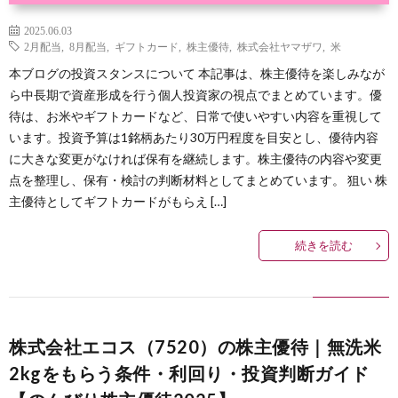
2025.06.03
2月配当
,
8月配当
,
ギフトカード
,
株主優待
,
株式会社ヤマザワ
,
米
本ブログの投資スタンスについて 本記事は、株主優待を楽しみなが
ら中長期で資産形成を行う個人投資家の視点でまとめています。優
待は、お米やギフトカードなど、日常で使いやすい内容を重視して
います。投資予算は1銘柄あたり30万円程度を目安とし、優待内容
に大きな変更がなければ保有を継続します。株主優待の内容や変更
点を整理し、保有・検討の判断材料としてまとめています。 狙い 株
主優待としてギフトカードがもらえ […]
続きを読む
株式会社エコス（7520）の株主優待｜無洗米
2kgをもらう条件・利回り・投資判断ガイド