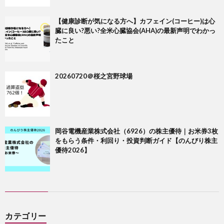
【健康診断が気になる方へ】カフェイン(コーヒー)は心
臓に良い?悪い?全米心臓協会(AHA)の最新声明でわかっ
たこと
20260720＠桜之宮野球場
岡谷電機産業株式会社（6926）の株主優待｜お米券3枚
をもらう条件・利回り・投資判断ガイド【のんびり株主
優待2026】
カテゴリー