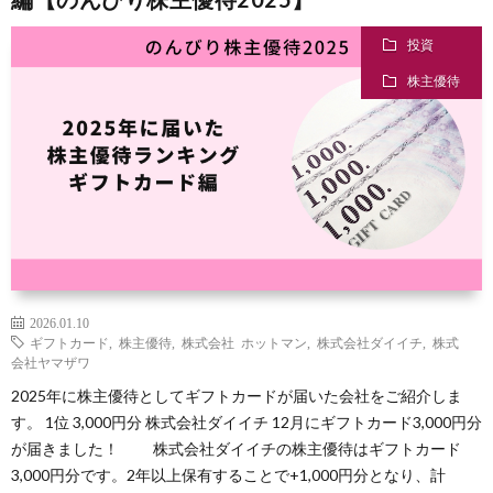
投資
味
株主優待
子
育
投
2026.01.10
ギフトカード
,
株主優待
,
株式会社 ホットマン
,
株式会社ダイイチ
,
株式
て
資
会社ヤマザワ
2025年に株主優待としてギフトカードが届いた会社をご紹介しま
す。 1位 3,000円分 株式会社ダイイチ 12月にギフトカード3,000円分
が届きました！ 株式会社ダイイチの株主優待はギフトカード
自
3,000円分です。2年以上保有することで+1,000円分となり、計