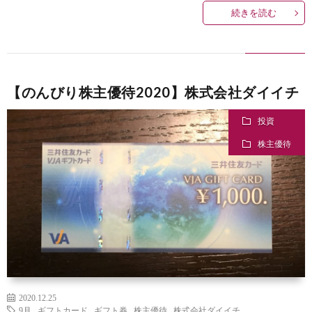
続きを読む
【のんびり株主優待2020】株式会社ダイイチ
投資
株主優待
2020.12.25
9月
,
ギフトカード
,
ギフト券
,
株主優待
,
株式会社ダイイチ