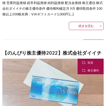
移 営業利益推移 経常利益推移 純利益推移 配当金推移 株主通信 株式
会社ダイイチの株主優待条件 優待権利確定月 9月 優待取得条件 100
株以上500株未満：VJAギフトカード1,000円 […]
続きを読む
【のんびり株主優待2022】株式会社ダイイチ
投資
株主優待