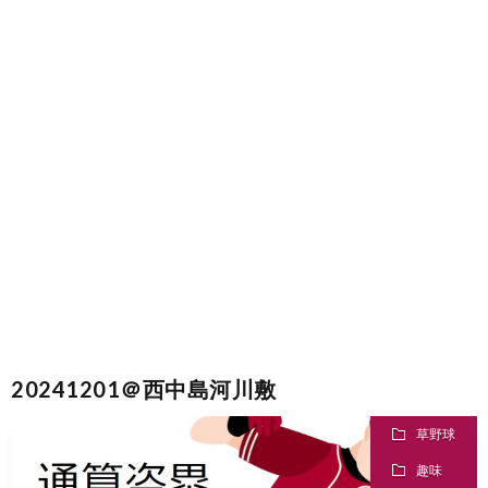
お
仕
事
20241201＠西中島河川敷
草野球
趣味
趣