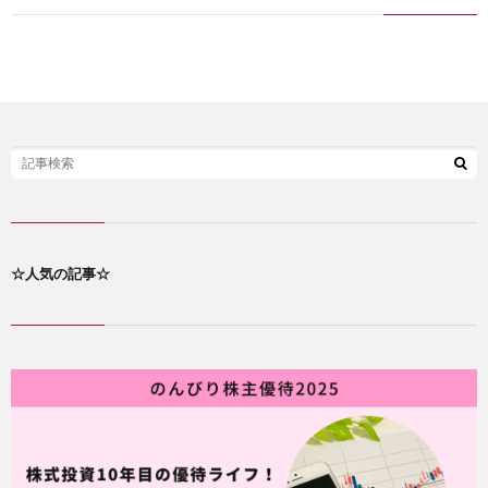
己
紹
介
☆人気の記事☆