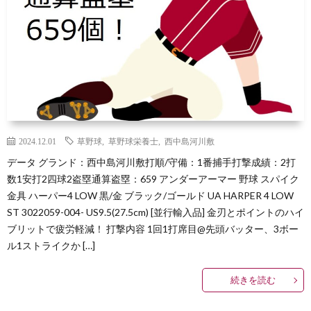
味
2024.12.01
草野球
,
草野球栄養士
,
西中島河川敷
子
データ グランド：西中島河川敷打順/守備：1番捕手打撃成績：2打
数1安打2四球2盗塁通算盗塁：659 アンダーアーマー 野球 スパイク
育
投
金具 ハーパー4 LOW 黒/金 ブラック/ゴールド UA HARPER 4 LOW
ST 3022059-004- US9.5(27.5cm) [並行輸入品] 金刃とポイントのハイ
て
資
ブリットで疲労軽減！ 打撃内容 1回1打席目@先頭バッター、3ボー
ル1ストライクか […]
続きを読む
自