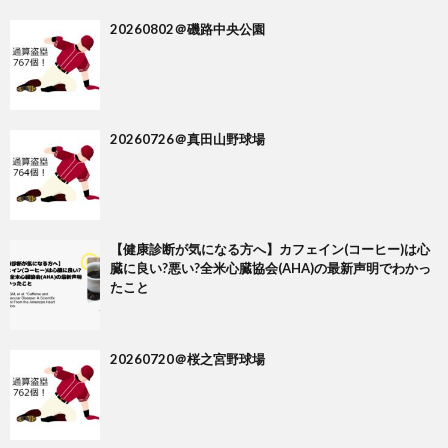
20260802＠磯路中央公園
20260726＠真田山野球場
【健康診断が気になる方へ】カフェイン(コーヒー)は心
臓に良い?悪い?全米心臓協会(AHA)の最新声明でわかっ
たこと
20260720＠桜之宮野球場