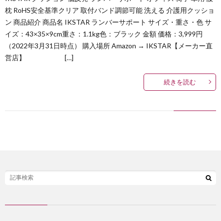
枕 RoHS安全基準クリア 取付バンド調節可能 洗える 介護用クッショ
己
ン 商品紹介 商品名 IKSTAR ランバーサポート サイズ・重さ・色 サ
イズ：43×35×9cm重さ：1.1kg色：ブラック 金額 価格：3,999円
紹
（2022年3月31日時点） 購入場所 Amazon → IKSTAR【メーカー直
営店】 […]
介
続きを読む