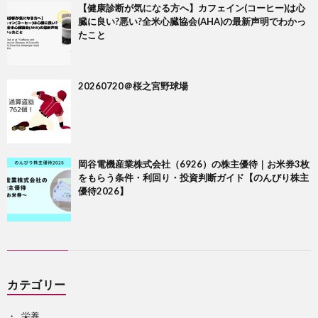
【健康診断が気になる方へ】カフェイン(コーヒー)は心
臓に良い?悪い?全米心臓協会(AHA)の最新声明でわかっ
たこと
20260720＠桜之宮野球場
岡谷電機産業株式会社（6926）の株主優待｜お米券3枚
をもらう条件・利回り・投資判断ガイド【のんびり株主
優待2026】
カテゴリー
栄養