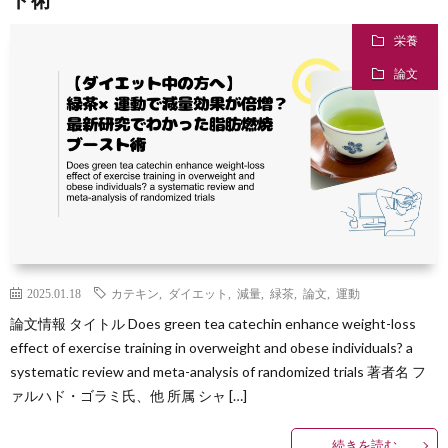
栄養
味
論文
子
育
投
2025.01.18
カテキン
,
ダイエット
,
減量
,
緑茶
,
論文
,
運動
て
資
論文情報 タイトル Does green tea catechin enhance weight-loss
effect of exercise training in overweight and obese individuals? a
systematic review and meta-analysis of randomized trials 著者名 フ
ァルハド・ゴラミ氏、他 所属 シャ […]
自
続きを読む