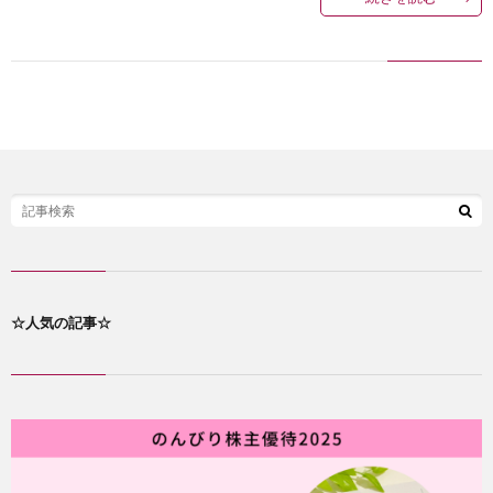
己
紹
介
☆人気の記事☆