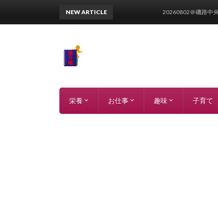
NEW ARTICLE
20260802＠磯路中央公園
栄養
お仕事
趣味
子育て
参加受付中イベント
カテゴリー分解
栄養データ
栄養語辞典
論文
過去イベント
ツール
エクセル
パワーポイント
ワード
読書ブログ
草野球ブログ
家庭菜園