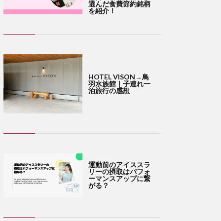
選んだ食費節約銘柄
を紹介！
HOTEL VISON→鳥
羽水族館｜子連れ一
泊旅行の感想
運動前のアイススラ
リーの摂取はパフォ
ーマンスアップに繋
がる？