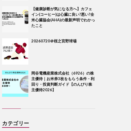
【健康診断が気になる方へ】カフェ
イン(コーヒー)は心臓に良い?悪い?全
米心臓協会(AHA)の最新声明でわかっ
たこと
20260720＠桜之宮野球場
岡谷電機産業株式会社（6926）の株
主優待｜お米券3枚をもらう条件・利
回り・投資判断ガイド【のんびり株
主優待2026】
カテゴリー