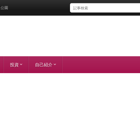
投資
自己紹介
株主優待
株主総会
想い
実績