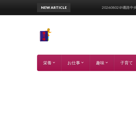
NEW ARTICLE
20260802＠磯路中央公
栄養
お仕事
趣味
子育て
参加受付中イベント
カテゴリー分解
栄養データ
栄養語辞典
論文
過去イベント
ツール
エクセル
パワーポイント
ワード
読書ブログ
草野球ブログ
家庭菜園