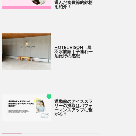
選んだ食費節約銘柄
を紹介！
HOTEL VISON→鳥
羽水族館｜子連れ一
泊旅行の感想
運動前のアイススラ
リーの摂取はパフォ
ーマンスアップに繋
がる？