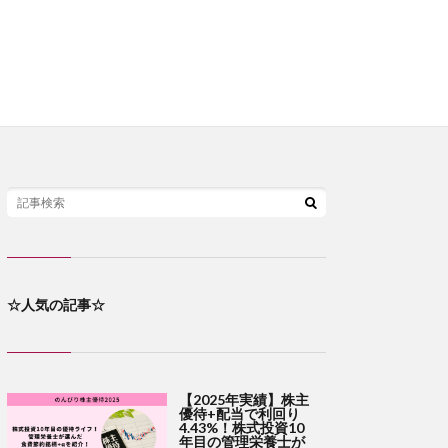
☆人気の記事☆
【2025年実績】株主
優待+配当で利回り
4.43%！株式投資10
年目の管理栄養士が