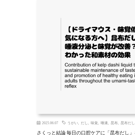
2025.06.07
うがい
,
だし
,
味覚
,
唾液
,
昆布
,
昆布だし
さくっと結論 毎日の口腔ケアに「昆布だし