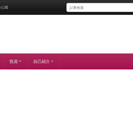
園
投資
自己紹介
株主優待
株主総会
想い
実績