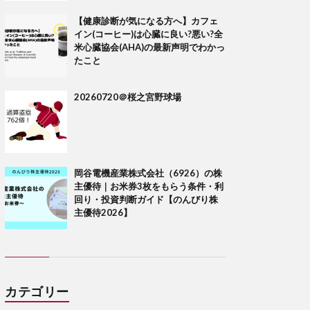
【健康診断が気になる方へ】カフェ
イン(コーヒー)は心臓に良い?悪い?全
米心臓協会(AHA)の最新声明でわかっ
たこと
20260720＠桜之宮野球場
岡谷電機産業株式会社（6926）の株
主優待｜お米券3枚をもらう条件・利
回り・投資判断ガイド【のんびり株
主優待2026】
カテゴリー